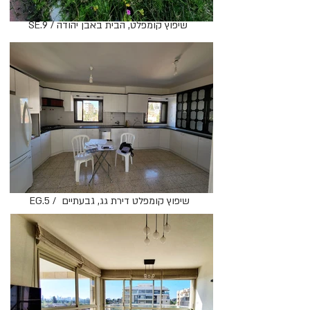
SE.9 / שיפוץ קומפלט, הבית באבן יהודה
EG.5 / ​ שיפוץ קומפלט דירת גג, גבעתיים